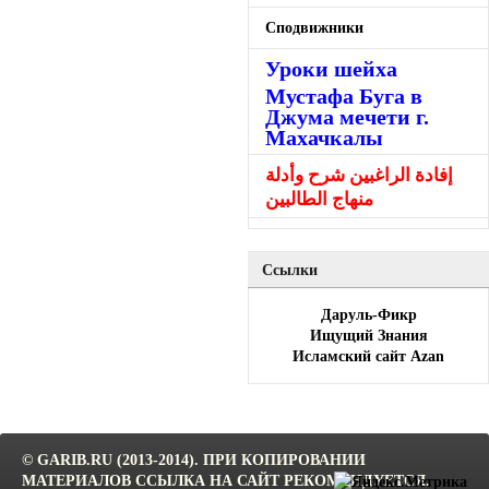
Сподвижники
Уроки шейха
Мустафа Буга в
Джума мечети г.
Махачкалы
إفادة الراغبين شرح وأدلة
منهاج الطالبين
Ссылки
Даруль-Фикр
Ищущий Знания
Исламский сайт Azan
© GARIB.RU (2013-2014). ПРИ КОПИРОВАНИИ
МАТЕРИАЛОВ ССЫЛКА НА САЙТ РЕКОМЕНДУЕТСЯ.