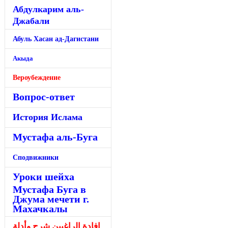
Абдулкарим аль-
Джабали
Абуль Хасан ад-Дагистани
Акыда
Вероубеждение
Вопрос-ответ
История Ислама
Мустафа аль-Буга
Сподвижники
Уроки шейха
Мустафа Буга в
Джума мечети г.
Махачкалы
إفادة الراغبين شرح وأدلة