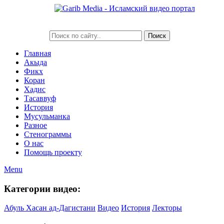
Главная
Акыда
Фикх
Коран
Хадис
Тасаввуф
История
Мусульманка
Разное
Стенограммы
О нас
Помощь проекту
Menu
Категории видео:
Абуль Хасан ад-Дагистани
Видео
История
Лекторы