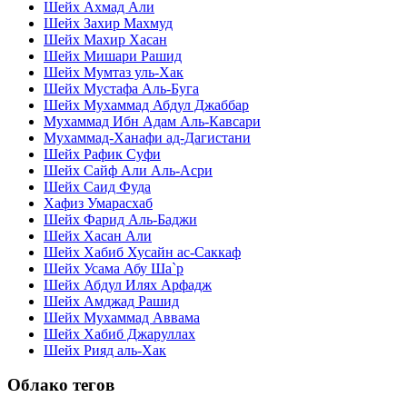
Шейх Ахмад Али
Шейх Захир Махмуд
Шейх Махир Хасан
Шейх Мишари Рашид
Шейх Мумтаз уль-Хак
Шейх Мустафа Аль-Буга
Шейх Мухаммад Абдул Джаббар
Мухаммад Ибн Адам Аль-Кавсари
Мухаммад-Ханафи ад-Дагистани
Шейх Рафик Суфи
Шейх Сайф Али Аль-Асри
Шейх Саид Фуда
Хафиз Умарасхаб
Шейх Фарид Аль-Баджи
Шейх Хасан Али
Шейх Хабиб Хусайн ас-Саккаф
Шейх Усама Абу Ша`р
Шейх Абдул Илях Арфадж
Шейх Амджад Рашид
Шейх Мухаммад Аввама
Шейх Хабиб Джаруллах
Шейх Рияд аль-Хак
Облако тегов