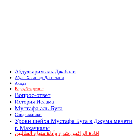
Абдулкарим аль-Джабали
Абуль Хасан ад-Дагистани
Акыда
Вероубеждение
Вопрос-ответ
История Ислама
Мустафа аль-Буга
Сподвижники
Уроки шейха Мустафа Буга в Джума мечети
г. Махачкалы
إفادة الراغبين شرح وأدلة منهاج الطالبين