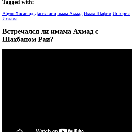
Tagged with:
Абуль Хасан ад-Дагистани
имам Ахмад
Имам Шафии
История
Ислама
Встречался ли имама Ахмад с
Шахбаном Раи?