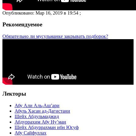
Опубликовано: Мар 16, 2019 в 19:54 ;
Рекомендуемое
Обязательно ли мусульманке закрывать подборок?
Лекторы
Абу Али Аль-Аш’ари
Абуль Хасан ад-Дагистани
Шейх Абдульмаджид
Абдуррахим Абу Ну’ман
Шейх Абдуррахман ибн Юсуф
Абу Сайфуллах