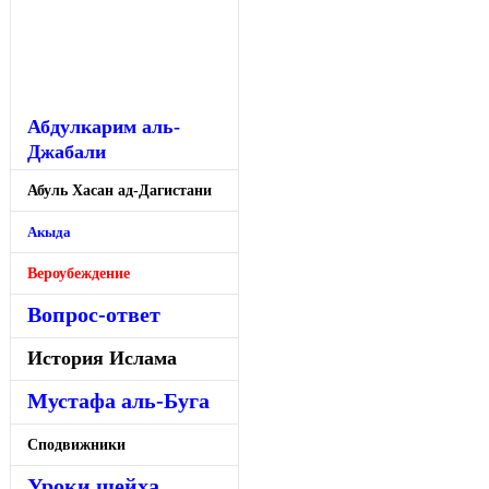
Абдулкарим аль-
Джабали
Абуль Хасан ад-Дагистани
Акыда
Вероубеждение
Вопрос-ответ
История Ислама
Мустафа аль-Буга
Сподвижники
Уроки шейха