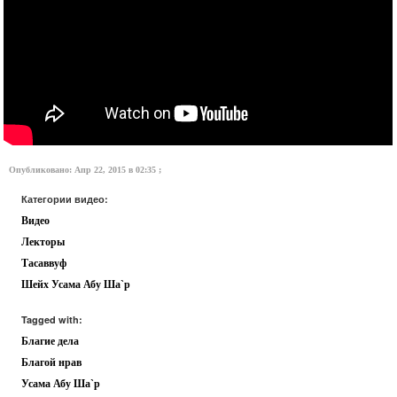
Опубликовано: Апр 22, 2015 в 02:35 ;
Категории видео:
Видео
Лекторы
Тасаввуф
Шейх Усама Абу Ша`р
Tagged with:
Благие дела
Благой нрав
Усама Абу Ша`р