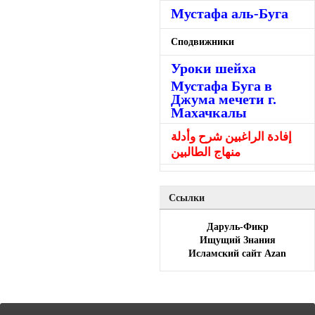
Мустафа аль-Буга
Сподвижники
Уроки шейха
Мустафа Буга в
Джума мечети г.
Махачкалы
إفادة الراغبين شرح وأدلة
منهاج الطالبين
Ссылки
Даруль-Фикр
Ищущий Знания
Исламский сайт Azan