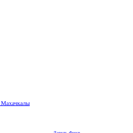
. Махачкалы
Даруль-Фикр