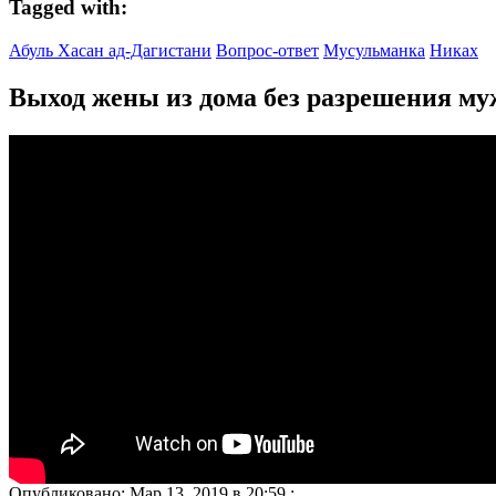
Tagged with:
Абуль Хасан ад-Дагистани
Вопрос-ответ
Мусульманка
Никах
Выход жены из дома без разрешения муж
Опубликовано: Мар 13, 2019 в 20:59 ;