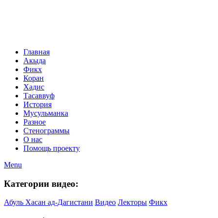
Главная
Акыда
Фикх
Коран
Хадис
Тасаввуф
История
Мусульманка
Разное
Стенограммы
О нас
Помощь проекту
Menu
Категории видео:
Абуль Хасан ад-Дагистани
Видео
Лекторы
Фикх