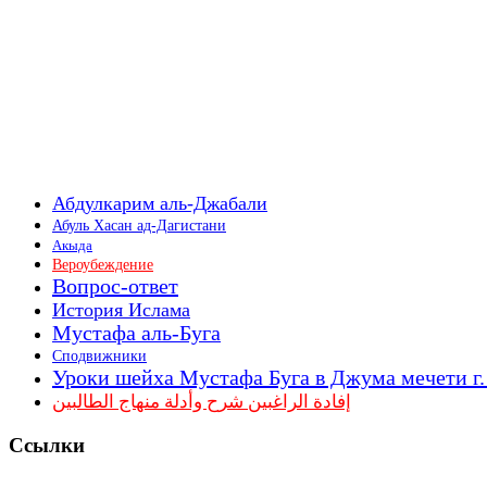
Абдулкарим аль-Джабали
Абуль Хасан ад-Дагистани
Акыда
Вероубеждение
Вопрос-ответ
История Ислама
Мустафа аль-Буга
Сподвижники
Уроки шейха Мустафа Буга в Джума мечети г
إفادة الراغبين شرح وأدلة منهاج الطالبين
Ссылки