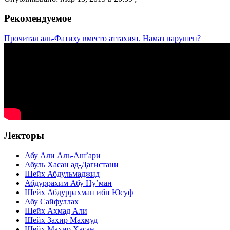
Рекомендуемое
Прочитал аль-Фатиху вместо аттахият. Намаз нарушен?
Лекторы
Абу Али Аль-Аш’ари
Абуль Хасан ад-Дагистани
Шейх Абдульмаджид
Абдуррахим Абу Ну’ман
Шейх Абдуррахман ибн Юсуф
Абу Сайфуллах
Шейх Ахмад Али
Шейх Захир Махмуд
Шейх Махир Хасан