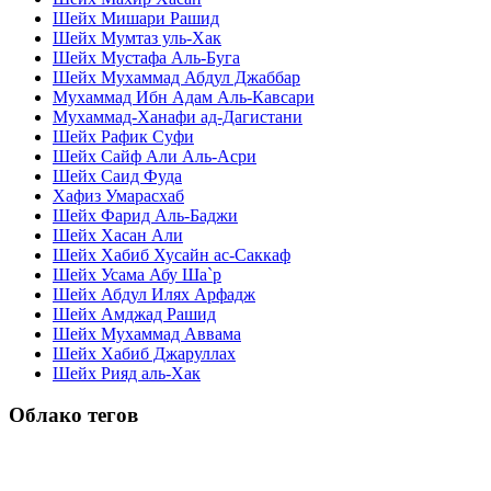
Шейх Мишари Рашид
Шейх Мумтаз уль-Хак
Шейх Мустафа Аль-Буга
Шейх Мухаммад Абдул Джаббар
Мухаммад Ибн Адам Аль-Кавсари
Мухаммад-Ханафи ад-Дагистани
Шейх Рафик Суфи
Шейх Сайф Али Аль-Асри
Шейх Саид Фуда
Хафиз Умарасхаб
Шейх Фарид Аль-Баджи
Шейх Хасан Али
Шейх Хабиб Хусайн ас-Саккаф
Шейх Усама Абу Ша`р
Шейх Абдул Илях Арфадж
Шейх Амджад Рашид
Шейх Мухаммад Аввама
Шейх Хабиб Джаруллах
Шейх Рияд аль-Хак
Облако тегов