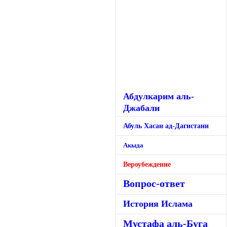
Абдулкарим аль-
Джабали
Абуль Хасан ад-Дагистани
Акыда
Вероубеждение
Вопрос-ответ
История Ислама
Мустафа аль-Буга